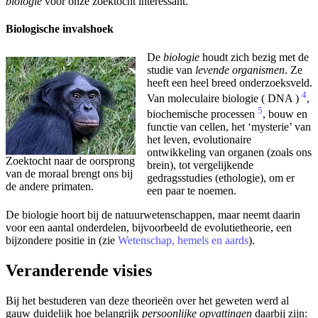
biologie
voor onze zoektocht interessant.
Biologische invalshoek
De
biologie
houdt zich bezig met de
studie van
levende organismen
. Ze
heeft een heel breed onderzoeksveld.
4
Van moleculaire biologie ( DNA )
,
5
biochemische processen
, bouw en
functie van cellen, het ‘mysterie’ van
het leven, evolutionaire
ontwikkeling van organen (zoals ons
Zoektocht naar de oorsprong
brein), tot vergelijkende
van de moraal brengt ons bij
gedragsstudies (ethologie), om er
de andere primaten.
een paar te noemen.
De biologie hoort bij de natuurwetenschappen, maar neemt daarin
voor een aantal onderdelen, bijvoorbeeld de evolutietheorie, een
bijzondere positie in (zie
Wetenschap, hemels en aards
).
Veranderende visies
Bij het bestuderen van deze theorieën over het geweten werd al
gauw duidelijk hoe belangrijk
persoonlijke opvattingen
daarbij zijn: