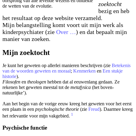
oorsprong van alle levende wezens en ontdekte
zoektocht
de wetten van de evolutie.
bezig en heb
het resultaat op deze website verzameld.
Mijn belangstelling komt voort uit mijn werk als
kinderpsychiater (zie
Over …
) en dat bepaalt mijn
manier van zoeken.
Mijn zoektocht
Je kunt het geweten op allerlei manieren beschrijven (zie
Betekenis
van de woorden geweten en moraal
;
Kenmerken
en
Een stukje
historie
).
Filosofen
en
theologen
hebben dat al eeuwenlang gedaan. Ze
rekenen het geweten meestal tot de
metafysica
(het boven-
natuurlijke’).
Aan het begin van de vorige eeuw kreeg het geweten voor het eerst
een plaats in een
psychologische theorie
(zie
Freud
). Daarmee kreeg
1
het relevantie voor mijn vakgebied.
Psychische functie