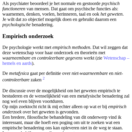
Als psychiater beoordeel je het normale en gestoorde
psychisch
functioneren
van mensen. Dat gaat om psychische functies als:
waarnemen, denken, voelen, herinneren, taal en ook
het geweten
.
Je wilt dat zo objectief mogelijk doen en gebruikt daarom een
psychologische
benadering.
Empirisch onderzoek
De psychologie werkt met
empirisch methoden
. Dat wil zeggen dat
deze wetenschap voor haar onderzoek en theorieën met
waarneembare en controleerbare gegevens
werkt (zie
Wetenschap –
hemels en aards
).
De
metafysica
gaat per definitie over
niet-waarneembare
en
niet-
2
controleerbare
zaken
De discussie over de mogelijkheid om het geweten empirisch te
bestuderen en de wenselijkheid van een metafysische benadering zal
nog wel even blijven voortduren.
Op mijn zoektocht richt ik mij echter alleen op wat er bij
empirisch
onderzoek
over het geweten is gevonden.
Een bredere, filosofische behandeling van dit onderwerp vind ik
interessant, maar die hoeft een poging om uit te zoeken wat een
empirische benadering ons kan opleveren niet in de weg te staan.