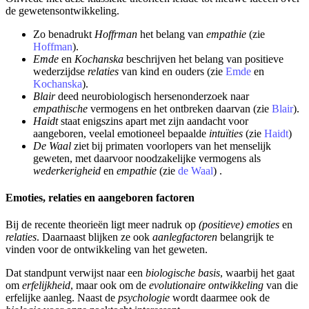
de gewetensontwikkeling.
Zo benadrukt
Hoffrman
het belang van
empathie
(zie
Hoffman
).
Emde
en
Kochanska
beschrijven het belang van positieve
wederzijdse
relaties
van kind en ouders (zie
Emde
en
Kochanska
).
Blair
deed neurobiologisch hersenonderzoek naar
empathische
vermogens en het ontbreken daarvan (zie
Blair
).
Haidt
staat enigszins apart met zijn aandacht voor
aangeboren, veelal emotioneel bepaalde
intuïties
(zie
Haidt
)
De Waal
ziet bij primaten voorlopers van het menselijk
geweten, met daarvoor noodzakelijke vermogens als
wederkerigheid
en
empathie
(zie
de Waal
) .
Emoties, relaties en aangeboren factoren
Bij de recente theorieën ligt meer nadruk op
(positieve) emoties
en
relaties
. Daarnaast blijken ze ook
aanlegfactoren
belangrijk te
vinden voor de ontwikkeling van het geweten.
Dat standpunt verwijst naar een
biologische basis
, waarbij het gaat
om
erfelijkheid
, maar ook om de
evolutionaire ontwikkeling
van die
erfelijke aanleg. Naast de
psychologie
wordt daarmee ook de