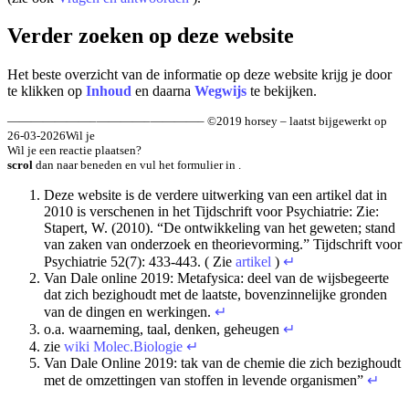
Verder zoeken op deze website
Het beste overzicht van de informatie op deze website krijg je door
te klikken op
Inhoud
en daarna
Wegwijs
te bekijken.
———————–————–————– ©2019 horsey – laatst bijgewerkt op
26-03-2026Wil je
Wil je een reactie plaatsen?
scrol
dan naar beneden en vul het formulier in .
Deze website is de verdere uitwerking van een artikel dat in
2010 is verschenen in het Tijdschrift voor Psychiatrie: Zie:
Stapert, W. (2010). “De ontwikkeling van het geweten; stand
van zaken van onderzoek en theorievorming.” Tijdschrift voor
Psychiatrie 52(7): 433-443. ( Zie
artikel
)
↵
Van Dale online 2019: Metafysica: deel van de wijsbegeerte
dat zich bezighoudt met de laatste, bovenzinnelijke gronden
van de dingen en werkingen.
↵
o.a. waar­ne­ming, taal, den­ken, geheugen
↵
zie
wiki Molec.Biologie
↵
Van Dale Online 2019: tak van de che­mie die zich be­zig­houdt
met de om­zet­tin­gen van stof­fen in le­ven­de or­ga­nis­men”
↵