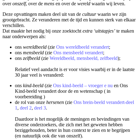
over
onszelf
, over de
mens
en over de
wereld
waarin wij leven.
Deze opvattingen maken deel uit van de
cultuur
waarin we zijn
grootgebracht. Ze veranderen met de tijd en kunnen sterk van elkaar
verschillen.
Dat maakte het nodig bij onze zoektocht
extra
‘uitstapjes’
te maken
naar onderwerpen als:
ons
wereldbeeld
(zie
Ons wereldbeeld verandert
;
ons
mensbeeld
(zie
Ons mensbeeld verandert
;
ons
zelfbeeld
(zie
Wereldbeeld, mensbeeld, zelfbeeld
);
Relatief veel aandacht is er voor visies waarbij er in de laatste
30 jaar veel is veranderd:
ons
kind-beeld
(zie
Ons kind-beeld – vroeger e nu
en Ons
Kind-beeld verandert door de en wetenschap ( in
voorbereiding )
de rol van onze
hersenen
(zie
Ons brein-beeld verandert-deel
1
,
deel 2
,
deel 3
.
Daardoor is het mogelijk de meningen en bevindingen van
diverse onderzoekers, die zich met het geweten hebben
beziggehouden, beter in hun context te zien en te begrijpen
(en natuurlijk ook die van onszelf).