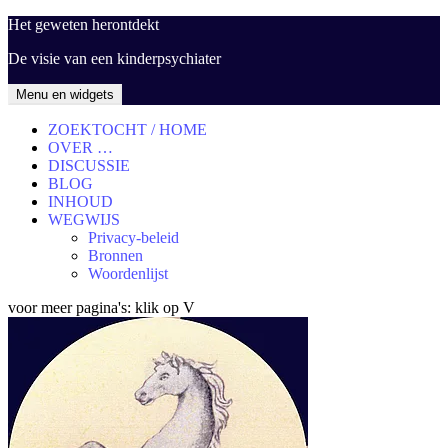
Ga
Het geweten herontdekt
naar
De visie van een kinderpsychiater
de
inhoud
Menu en widgets
ZOEKTOCHT / HOME
OVER …
DISCUSSIE
BLOG
INHOUD
WEGWIJS
Privacy-beleid
Bronnen
Woordenlijst
voor meer pagina's: klik op V