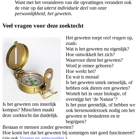
Want met het veranderen van die opvattingen verandert ook
de
visie
op dat
uiterst individuele deel van onze
persoonlijkheid, het geweten
.
Veel vragen voor deze zoektocht
Het geweten roept
veel vragen
op,
zoals:
Wat is het geweten nu eigenlijk?
Hoe ontwikkelt het zich?
Waarvoor dient het geweten?
Word je ermee geboren?
Hoe werkt het?
En wat is moraal
Is het geweten uniek menselijk, of
hebben ook dieren een geweten?
Wortelt het in onze biologie, of
overstijgt het ‘de Natuur’?
Is het geweten ons innerlijk
Is het puur geestelijk, of hebben we
kompas? Misschien maakt
ook hersenonderzoek nodig om het
deze zoektocht dat duidelijk.
geweten te bestuderen en te
begrijpen?
Bestaan er mensen zonder geweten?
Hoe komt het dat het geweten bij sommigen niet goed functioneert?
(zie ook
Vragen en antwoorden
).