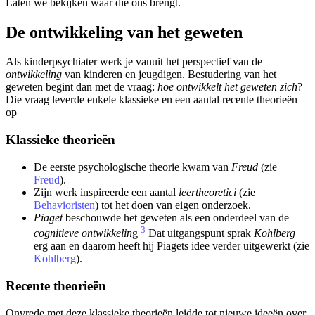
Laten we bekijken waar die ons brengt.
De ontwikkeling van het geweten
Als kinderpsychiater werk je vanuit het perspectief van de
ontwikkeling
van kinderen en jeugdigen. Bestudering van het
geweten begint dan met de vraag:
hoe ontwikkelt het geweten zich
?
Die vraag leverde enkele klassieke en een aantal recente theorieën
op
Klassieke theorieën
De eerste psychologische theorie kwam van
Freud
(zie
Freud
).
Zijn werk inspireerde een aantal
leertheoretici
(zie
Behavioristen
) tot het doen van eigen onderzoek.
Piaget
beschouwde het geweten als een onderdeel van de
3
cognitieve ontwikkelin
g
Dat uitgangspunt sprak
Kohlberg
erg aan en daarom heeft hij Piagets idee verder uitgewerkt (zie
Kohlberg
).
Recente theorieën
Onvrede met deze klassieke theorieën leidde tot nieuwe ideeën over